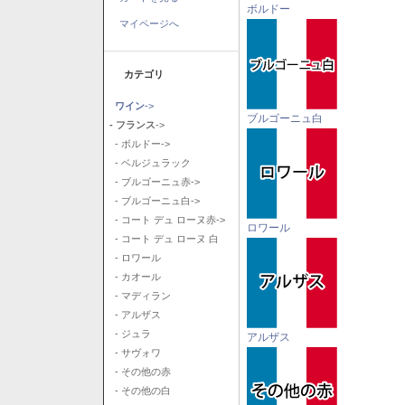
ボルドー
マイページへ
カテゴリ
ワイン
->
ブルゴーニュ白
- フランス
->
- ボルドー->
- ベルジュラック
- ブルゴーニュ赤->
- ブルゴーニュ白->
- コート デュ ローヌ赤->
ロワール
- コート デュ ローヌ 白
- ロワール
- カオール
- マディラン
- アルザス
- ジュラ
アルザス
- サヴォワ
- その他の赤
- その他の白