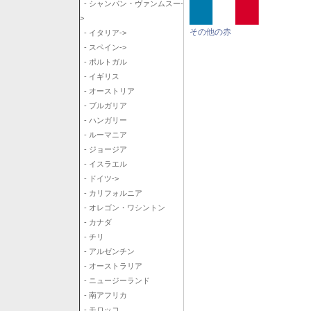
- シャンパン・ヴァンムスー-
>
その他の赤
- イタリア->
- スペイン->
- ポルトガル
- イギリス
- オーストリア
- ブルガリア
- ハンガリー
- ルーマニア
- ジョージア
- イスラエル
- ドイツ->
- カリフォルニア
- オレゴン・ワシントン
- カナダ
- チリ
- アルゼンチン
- オーストラリア
- ニュージーランド
- 南アフリカ
- モロッコ