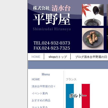
HOME
shopのトップ
ブログ清水台平野屋の日
Menu
HOME
フランス
清水台平野屋の日々
イベント案内
おすすめの商品
カートを見る