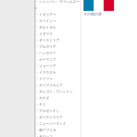
- シャンパン・ヴァンムスー-
>
その他の赤
- イタリア->
- スペイン->
- ポルトガル
- イギリス
- オーストリア
- ブルガリア
- ハンガリー
- ルーマニア
- ジョージア
- イスラエル
- ドイツ->
- カリフォルニア
- オレゴン・ワシントン
- カナダ
- チリ
- アルゼンチン
- オーストラリア
- ニュージーランド
- 南アフリカ
- モロッコ