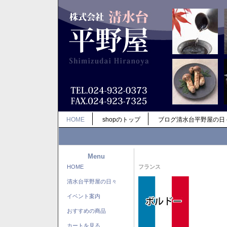
HOME
shopのトップ
ブログ清水台平野屋の日
Menu
HOME
フランス
清水台平野屋の日々
イベント案内
おすすめの商品
カートを見る