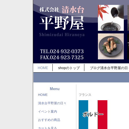
HOME
shopのトップ
ブログ清水台平野屋の日
Menu
HOME
フランス
清水台平野屋の日々
イベント案内
おすすめの商品
カートを見る