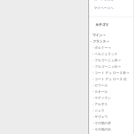
マイページへ
カテゴリ
ワイン
->
- フランス
->
- ボルドー->
- ベルジュラック
- ブルゴーニュ赤->
- ブルゴーニュ白->
- コート デュ ローヌ赤->
- コート デュ ローヌ 白
- ロワール
- カオール
- マディラン
- アルザス
- ジュラ
- サヴォワ
- その他の赤
- その他の白