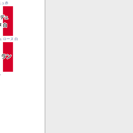
ニュ赤
ュ ローヌ 白
ン