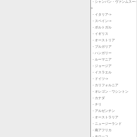
- シャンパン・ヴァンムスー-
>
- イタリア->
- スペイン->
- ポルトガル
- イギリス
- オーストリア
- ブルガリア
- ハンガリー
- ルーマニア
- ジョージア
- イスラエル
- ドイツ->
- カリフォルニア
- オレゴン・ワシントン
- カナダ
- チリ
- アルゼンチン
- オーストラリア
- ニュージーランド
- 南アフリカ
- モロッコ