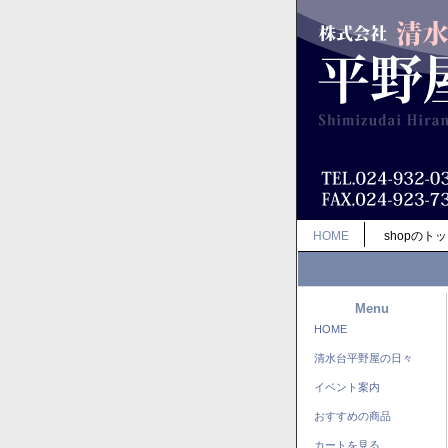
HOME
shopのト
Menu
HOME
清水台平野屋の日々
イベント案内
おすすめの商品
カートを見る