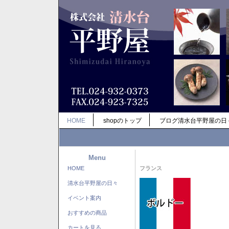
HOME
shopのトップ
ブログ清水台平野屋の日
Menu
HOME
フランス
清水台平野屋の日々
イベント案内
おすすめの商品
カートを見る