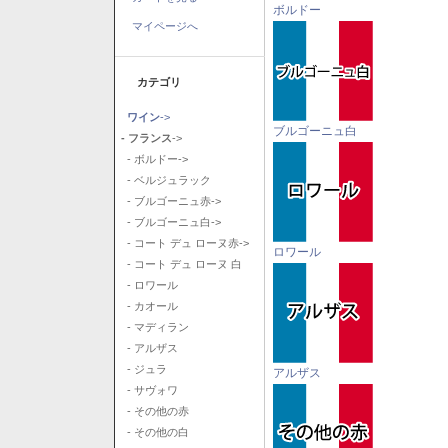
ボルドー
マイページへ
カテゴリ
ワイン
->
ブルゴーニュ白
- フランス
->
- ボルドー->
- ベルジュラック
- ブルゴーニュ赤->
- ブルゴーニュ白->
- コート デュ ローヌ赤->
ロワール
- コート デュ ローヌ 白
- ロワール
- カオール
- マディラン
- アルザス
- ジュラ
アルザス
- サヴォワ
- その他の赤
- その他の白