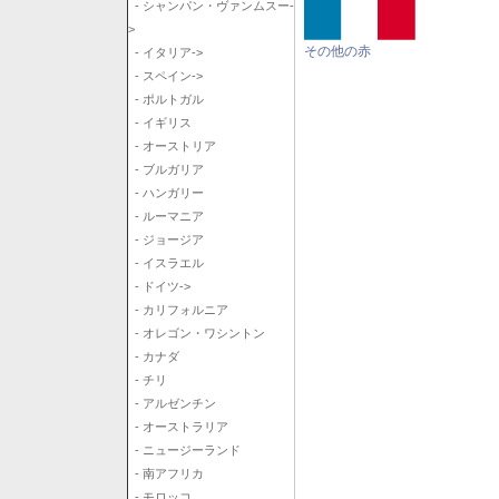
- シャンパン・ヴァンムスー-
>
その他の赤
- イタリア->
- スペイン->
- ポルトガル
- イギリス
- オーストリア
- ブルガリア
- ハンガリー
- ルーマニア
- ジョージア
- イスラエル
- ドイツ->
- カリフォルニア
- オレゴン・ワシントン
- カナダ
- チリ
- アルゼンチン
- オーストラリア
- ニュージーランド
- 南アフリカ
- モロッコ