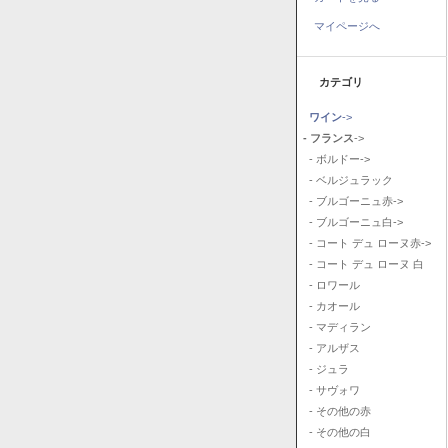
マイページへ
カテゴリ
ワイン
->
- フランス
->
- ボルドー->
- ベルジュラック
- ブルゴーニュ赤->
- ブルゴーニュ白->
- コート デュ ローヌ赤->
- コート デュ ローヌ 白
- ロワール
- カオール
- マディラン
- アルザス
- ジュラ
- サヴォワ
- その他の赤
- その他の白