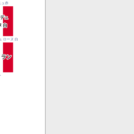
ニュ赤
ュ ローヌ 白
ン