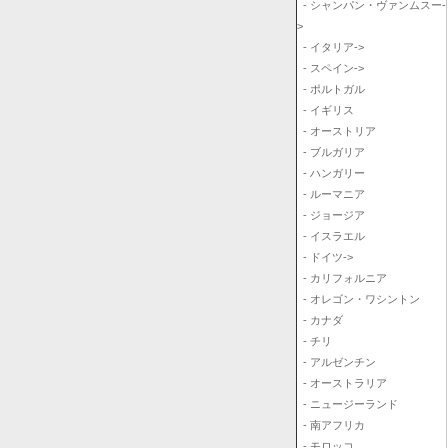
- シャンパン・ヴァンムスー-
>
- イタリア->
- スペイン->
- ポルトガル
- イギリス
- オーストリア
- ブルガリア
- ハンガリー
- ルーマニア
- ジョージア
- イスラエル
- ドイツ->
- カリフォルニア
- オレゴン・ワシントン
- カナダ
- チリ
- アルゼンチン
- オーストラリア
- ニュージーランド
- 南アフリカ
- モロッコ