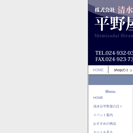
HOME
shopのト
Menu
HOME
清水台平野屋の日々
イベント案内
おすすめの商品
カートを見る