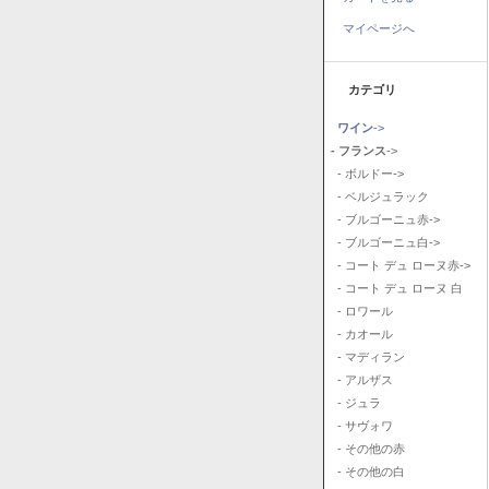
マイページへ
カテゴリ
ワイン
->
- フランス
->
- ボルドー->
- ベルジュラック
- ブルゴーニュ赤->
- ブルゴーニュ白->
- コート デュ ローヌ赤->
- コート デュ ローヌ 白
- ロワール
- カオール
- マディラン
- アルザス
- ジュラ
- サヴォワ
- その他の赤
- その他の白