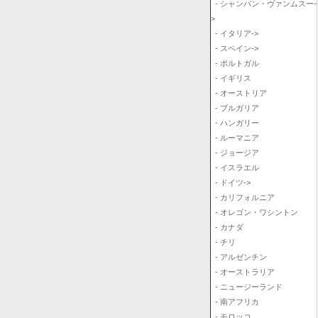
- シャンパン・ヴァンムスー-
>
- イタリア->
- スペイン->
- ポルトガル
- イギリス
- オーストリア
- ブルガリア
- ハンガリー
- ルーマニア
- ジョージア
- イスラエル
- ドイツ->
- カリフォルニア
- オレゴン・ワシントン
- カナダ
- チリ
- アルゼンチン
- オーストラリア
- ニュージーランド
- 南アフリカ
- モロッコ