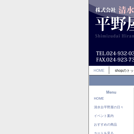
HOME
shopのト
Menu
HOME
清水台平野屋の日々
イベント案内
おすすめの商品
カートを見る