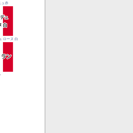
ニュ赤
ュ ローヌ 白
ン