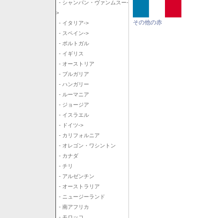
- シャンパン・ヴァンムスー-
>
その他の赤
- イタリア->
- スペイン->
- ポルトガル
- イギリス
- オーストリア
- ブルガリア
- ハンガリー
- ルーマニア
- ジョージア
- イスラエル
- ドイツ->
- カリフォルニア
- オレゴン・ワシントン
- カナダ
- チリ
- アルゼンチン
- オーストラリア
- ニュージーランド
- 南アフリカ
- モロッコ