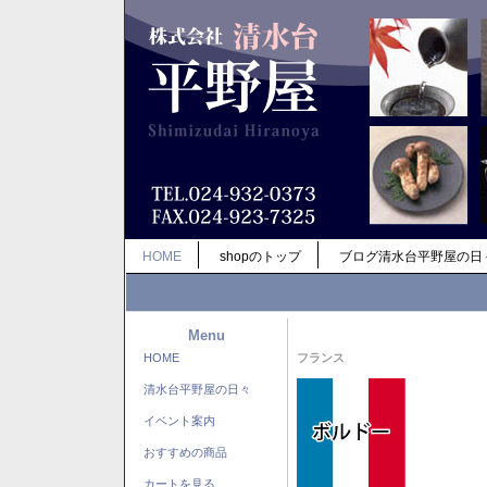
HOME
shopのトップ
ブログ清水台平野屋の日
Menu
HOME
フランス
清水台平野屋の日々
イベント案内
おすすめの商品
カートを見る