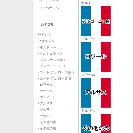
ボルドー
マイページへ
カテゴリ
ワイン
->
ブルゴーニュ白
- フランス
->
- ボルドー->
- ベルジュラック
- ブルゴーニュ赤->
- ブルゴーニュ白->
- コート デュ ローヌ赤->
ロワール
- コート デュ ローヌ 白
- ロワール
- カオール
- マディラン
- アルザス
- ジュラ
アルザス
- サヴォワ
- その他の赤
- その他の白