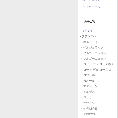
マイページへ
カテゴリ
ワイン
->
- フランス
->
- ボルドー->
- ベルジュラック
- ブルゴーニュ赤->
- ブルゴーニュ白->
- コート デュ ローヌ赤->
- コート デュ ローヌ 白
- ロワール
- カオール
- マディラン
- アルザス
- ジュラ
- サヴォワ
- その他の赤
- その他の白