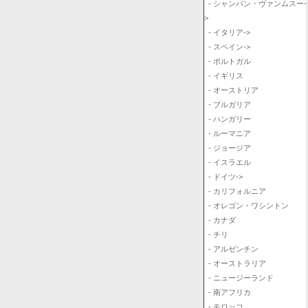
- シャンパン・ヴァンムスー-
>
- イタリア->
- スペイン->
- ポルトガル
- イギリス
- オーストリア
- ブルガリア
- ハンガリー
- ルーマニア
- ジョージア
- イスラエル
- ドイツ->
- カリフォルニア
- オレゴン・ワシントン
- カナダ
- チリ
- アルゼンチン
- オーストラリア
- ニュージーランド
- 南アフリカ
- モロッコ