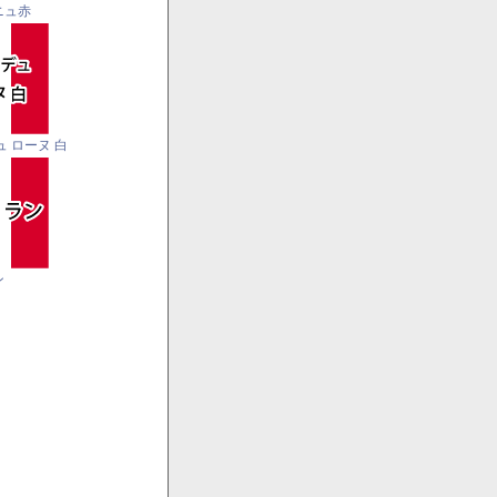
ニュ赤
ュ ローヌ 白
ン