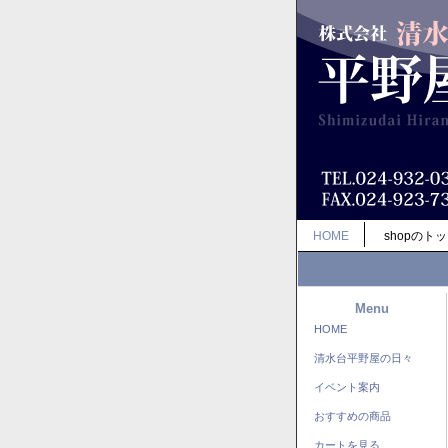
HOME
shopのト
Menu
HOME
清水台平野屋の日々
イベント案内
おすすめの商品
カートを見る