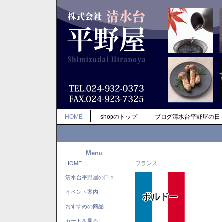
HOME
shopのトップ
ブログ清水台平野屋の日
Menu
HOME
フランス
清水台平野屋の日々
イベント案内
おすすめの商品
カートを見る