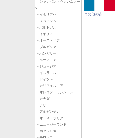
- シャンパン・ヴァンムスー-
>
その他の赤
- イタリア->
- スペイン->
- ポルトガル
- イギリス
- オーストリア
- ブルガリア
- ハンガリー
- ルーマニア
- ジョージア
- イスラエル
- ドイツ->
- カリフォルニア
- オレゴン・ワシントン
- カナダ
- チリ
- アルゼンチン
- オーストラリア
- ニュージーランド
- 南アフリカ
- モロッコ