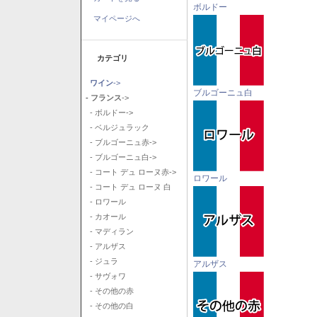
ボルドー
マイページへ
カテゴリ
ワイン
->
ブルゴーニュ白
- フランス
->
- ボルドー->
- ベルジュラック
- ブルゴーニュ赤->
- ブルゴーニュ白->
- コート デュ ローヌ赤->
ロワール
- コート デュ ローヌ 白
- ロワール
- カオール
- マディラン
- アルザス
- ジュラ
アルザス
- サヴォワ
- その他の赤
- その他の白