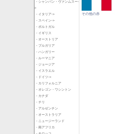
- シャンパン・ヴァンムスー-
>
その他の赤
- イタリア->
- スペイン->
- ポルトガル
- イギリス
- オーストリア
- ブルガリア
- ハンガリー
- ルーマニア
- ジョージア
- イスラエル
- ドイツ->
- カリフォルニア
- オレゴン・ワシントン
- カナダ
- チリ
- アルゼンチン
- オーストラリア
- ニュージーランド
- 南アフリカ
- モロッコ