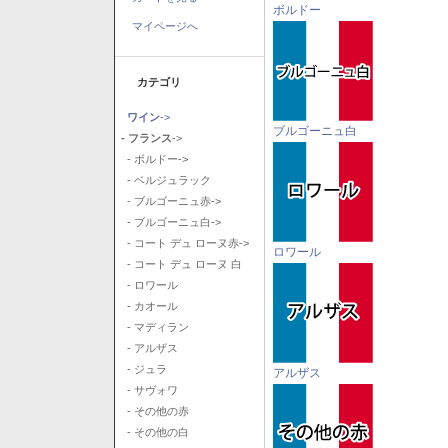
ボルドー
マイページへ
カテゴリ
ワイン
->
ブルゴーニュ白
- フランス
->
- ボルドー->
- ベルジュラック
- ブルゴーニュ赤->
- ブルゴーニュ白->
- コート デュ ローヌ赤->
ロワール
- コート デュ ローヌ 白
- ロワール
- カオール
- マディラン
- アルザス
- ジュラ
アルザス
- サヴォワ
- その他の赤
- その他の白