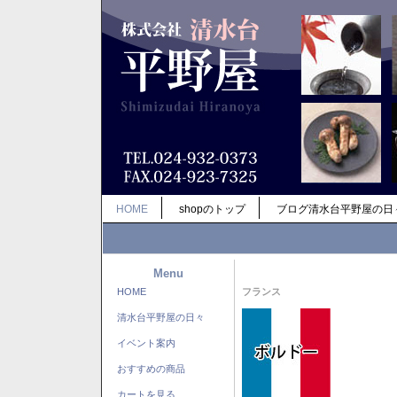
HOME
shopのトップ
ブログ清水台平野屋の日
Menu
HOME
フランス
清水台平野屋の日々
イベント案内
おすすめの商品
カートを見る