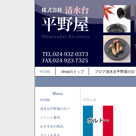
HOME
shopのトップ
ブログ清水台平野屋の日
Menu
HOME
フランス
清水台平野屋の日々
イベント案内
おすすめの商品
カートを見る