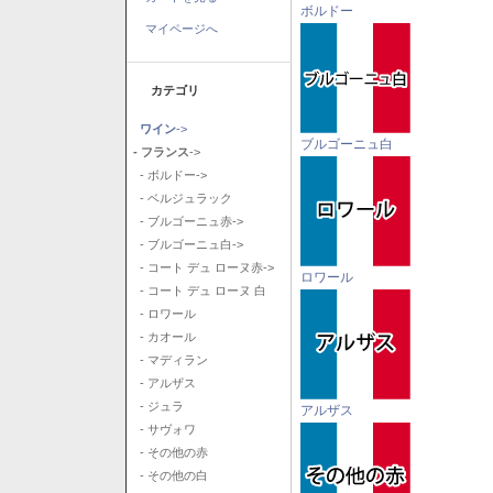
ボルドー
マイページへ
カテゴリ
ワイン
->
ブルゴーニュ白
- フランス
->
- ボルドー->
- ベルジュラック
- ブルゴーニュ赤->
- ブルゴーニュ白->
- コート デュ ローヌ赤->
ロワール
- コート デュ ローヌ 白
- ロワール
- カオール
- マディラン
- アルザス
- ジュラ
アルザス
- サヴォワ
- その他の赤
- その他の白