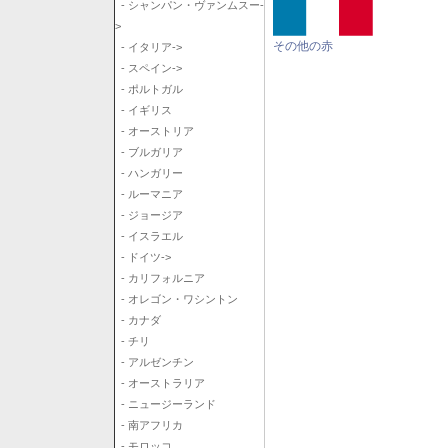
- シャンパン・ヴァンムスー-
>
その他の赤
- イタリア->
- スペイン->
- ポルトガル
- イギリス
- オーストリア
- ブルガリア
- ハンガリー
- ルーマニア
- ジョージア
- イスラエル
- ドイツ->
- カリフォルニア
- オレゴン・ワシントン
- カナダ
- チリ
- アルゼンチン
- オーストラリア
- ニュージーランド
- 南アフリカ
- モロッコ