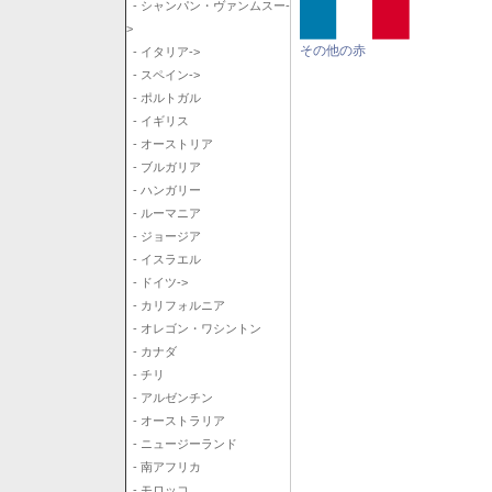
- シャンパン・ヴァンムスー-
>
その他の赤
- イタリア->
- スペイン->
- ポルトガル
- イギリス
- オーストリア
- ブルガリア
- ハンガリー
- ルーマニア
- ジョージア
- イスラエル
- ドイツ->
- カリフォルニア
- オレゴン・ワシントン
- カナダ
- チリ
- アルゼンチン
- オーストラリア
- ニュージーランド
- 南アフリカ
- モロッコ