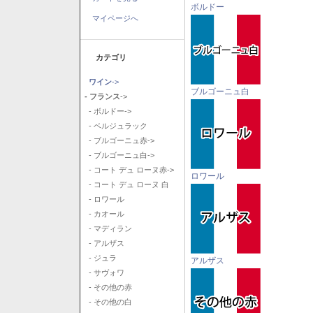
ボルドー
マイページへ
カテゴリ
ワイン
->
ブルゴーニュ白
- フランス
->
- ボルドー->
- ベルジュラック
- ブルゴーニュ赤->
- ブルゴーニュ白->
- コート デュ ローヌ赤->
ロワール
- コート デュ ローヌ 白
- ロワール
- カオール
- マディラン
- アルザス
- ジュラ
アルザス
- サヴォワ
- その他の赤
- その他の白