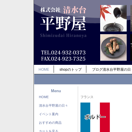
HOME
shopのトップ
ブログ清水台平野屋の日
Menu
HOME
フランス
清水台平野屋の日々
イベント案内
おすすめの商品
カートを見る