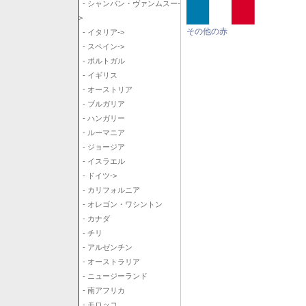
- シャンパン・ヴァンムスー-
>
その他の赤
- イタリア->
- スペイン->
- ポルトガル
- イギリス
- オーストリア
- ブルガリア
- ハンガリー
- ルーマニア
- ジョージア
- イスラエル
- ドイツ->
- カリフォルニア
- オレゴン・ワシントン
- カナダ
- チリ
- アルゼンチン
- オーストラリア
- ニュージーランド
- 南アフリカ
- モロッコ