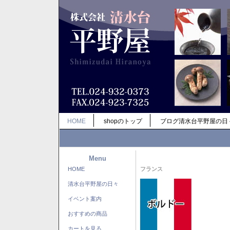
HOME
shopのトップ
ブログ清水台平野屋の日
Menu
HOME
フランス
清水台平野屋の日々
イベント案内
おすすめの商品
カートを見る