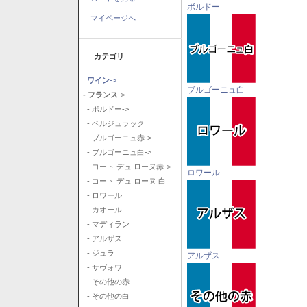
ボルドー
マイページへ
カテゴリ
ワイン
->
ブルゴーニュ白
- フランス
->
- ボルドー->
- ベルジュラック
- ブルゴーニュ赤->
- ブルゴーニュ白->
- コート デュ ローヌ赤->
ロワール
- コート デュ ローヌ 白
- ロワール
- カオール
- マディラン
- アルザス
- ジュラ
アルザス
- サヴォワ
- その他の赤
- その他の白