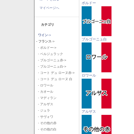
ボルドー
マイページへ
カテゴリ
ワイン
->
ブルゴーニュ白
- フランス
->
- ボルドー->
- ベルジュラック
- ブルゴーニュ赤->
- ブルゴーニュ白->
- コート デュ ローヌ赤->
ロワール
- コート デュ ローヌ 白
- ロワール
- カオール
- マディラン
- アルザス
- ジュラ
アルザス
- サヴォワ
- その他の赤
- その他の白