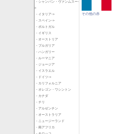
- シャンパン・ヴァンムスー-
>
その他の赤
- イタリア->
- スペイン->
- ポルトガル
- イギリス
- オーストリア
- ブルガリア
- ハンガリー
- ルーマニア
- ジョージア
- イスラエル
- ドイツ->
- カリフォルニア
- オレゴン・ワシントン
- カナダ
- チリ
- アルゼンチン
- オーストラリア
- ニュージーランド
- 南アフリカ
- モロッコ