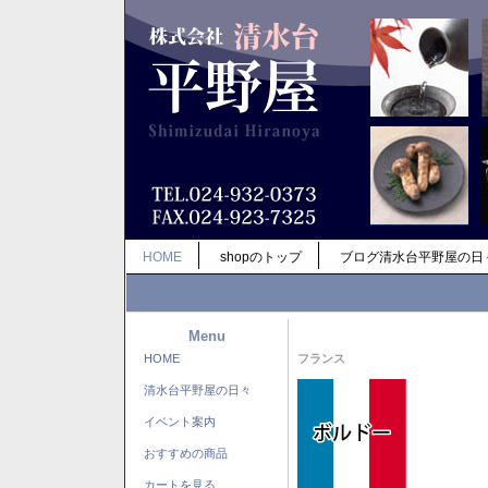
HOME
shopのトップ
ブログ清水台平野屋の日
Menu
HOME
フランス
清水台平野屋の日々
イベント案内
おすすめの商品
カートを見る