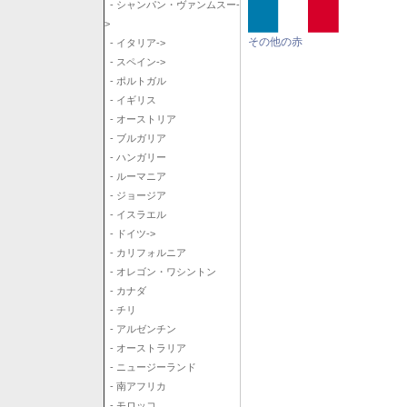
- シャンパン・ヴァンムスー-
>
その他の赤
- イタリア->
- スペイン->
- ポルトガル
- イギリス
- オーストリア
- ブルガリア
- ハンガリー
- ルーマニア
- ジョージア
- イスラエル
- ドイツ->
- カリフォルニア
- オレゴン・ワシントン
- カナダ
- チリ
- アルゼンチン
- オーストラリア
- ニュージーランド
- 南アフリカ
- モロッコ