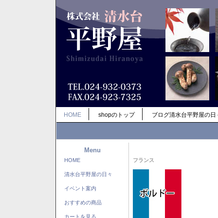
HOME
shopのトップ
ブログ清水台平野屋の日
Menu
HOME
フランス
清水台平野屋の日々
イベント案内
おすすめの商品
カートを見る