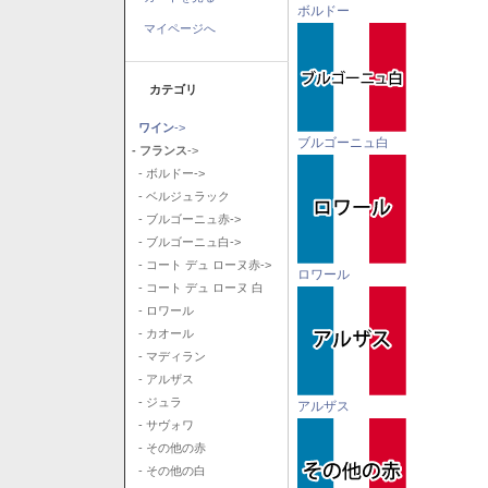
ボルドー
マイページへ
カテゴリ
ワイン
->
ブルゴーニュ白
- フランス
->
- ボルドー->
- ベルジュラック
- ブルゴーニュ赤->
- ブルゴーニュ白->
- コート デュ ローヌ赤->
ロワール
- コート デュ ローヌ 白
- ロワール
- カオール
- マディラン
- アルザス
- ジュラ
アルザス
- サヴォワ
- その他の赤
- その他の白