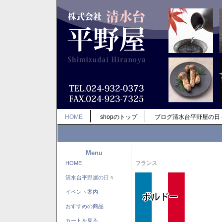
HOME
shopのトップ
ブログ清水台平野屋の日
Menu
HOME
フランス
清水台平野屋の日々
イベント案内
おすすめの商品
カートを見る