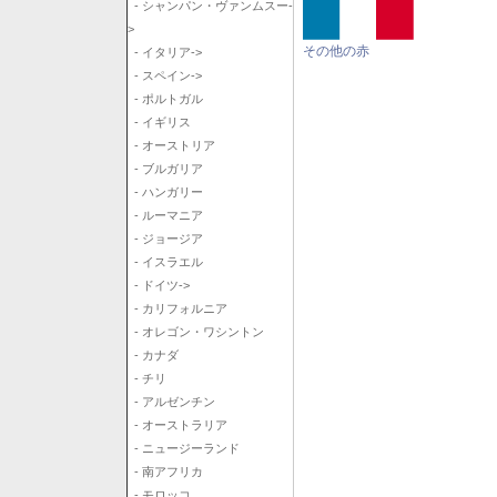
- シャンパン・ヴァンムスー-
>
その他の赤
- イタリア->
- スペイン->
- ポルトガル
- イギリス
- オーストリア
- ブルガリア
- ハンガリー
- ルーマニア
- ジョージア
- イスラエル
- ドイツ->
- カリフォルニア
- オレゴン・ワシントン
- カナダ
- チリ
- アルゼンチン
- オーストラリア
- ニュージーランド
- 南アフリカ
- モロッコ