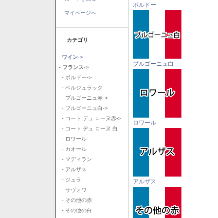
ボルドー
マイページへ
カテゴリ
ワイン
->
ブルゴーニュ白
- フランス
->
- ボルドー->
- ベルジュラック
- ブルゴーニュ赤->
- ブルゴーニュ白->
- コート デュ ローヌ赤->
ロワール
- コート デュ ローヌ 白
- ロワール
- カオール
- マディラン
- アルザス
- ジュラ
アルザス
- サヴォワ
- その他の赤
- その他の白