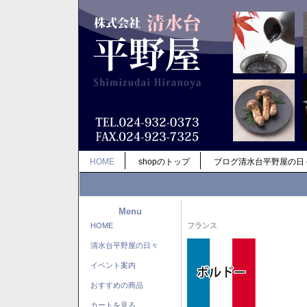
HOME
shopのトップ
ブログ清水台平野屋の日
Menu
HOME
フランス
清水台平野屋の日々
イベント案内
おすすめの商品
カートを見る