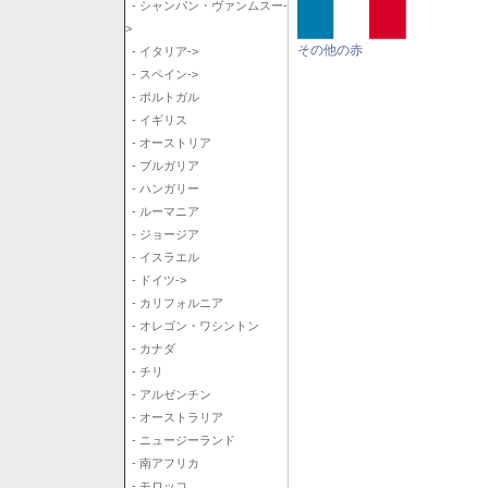
- シャンパン・ヴァンムスー-
>
その他の赤
- イタリア->
- スペイン->
- ポルトガル
- イギリス
- オーストリア
- ブルガリア
- ハンガリー
- ルーマニア
- ジョージア
- イスラエル
- ドイツ->
- カリフォルニア
- オレゴン・ワシントン
- カナダ
- チリ
- アルゼンチン
- オーストラリア
- ニュージーランド
- 南アフリカ
- モロッコ