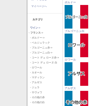
ボルドー
マイページへ
カテゴリ
ワイン
->
ブルゴーニュ白
- フランス
->
- ボルドー->
- ベルジュラック
- ブルゴーニュ赤->
- ブルゴーニュ白->
- コート デュ ローヌ赤->
ロワール
- コート デュ ローヌ 白
- ロワール
- カオール
- マディラン
- アルザス
- ジュラ
アルザス
- サヴォワ
- その他の赤
- その他の白