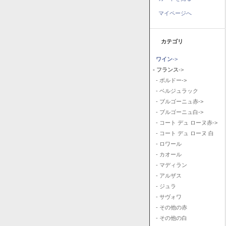
マイページへ
カテゴリ
ワイン
->
- フランス
->
- ボルドー->
- ベルジュラック
- ブルゴーニュ赤->
- ブルゴーニュ白->
- コート デュ ローヌ赤->
- コート デュ ローヌ 白
- ロワール
- カオール
- マディラン
- アルザス
- ジュラ
- サヴォワ
- その他の赤
- その他の白