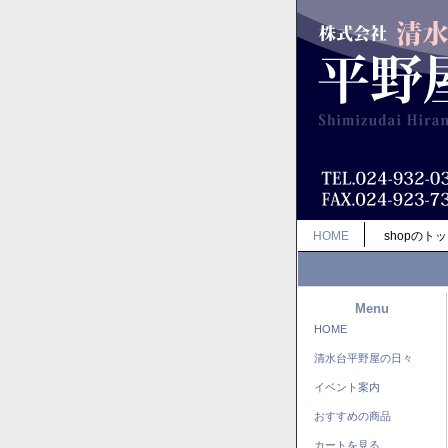
HOME
shopのト
Menu
HOME
清水台平野屋の日々
イベント案内
おすすめの商品
カートを見る