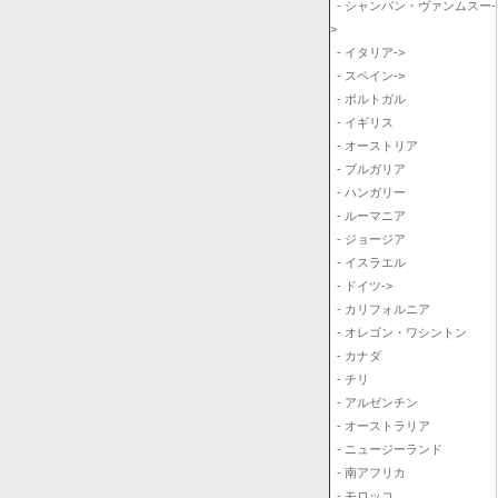
- シャンパン・ヴァンムスー-
>
- イタリア->
- スペイン->
- ポルトガル
- イギリス
- オーストリア
- ブルガリア
- ハンガリー
- ルーマニア
- ジョージア
- イスラエル
- ドイツ->
- カリフォルニア
- オレゴン・ワシントン
- カナダ
- チリ
- アルゼンチン
- オーストラリア
- ニュージーランド
- 南アフリカ
- モロッコ