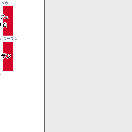
ニュ赤
ュ ローヌ 白
ン