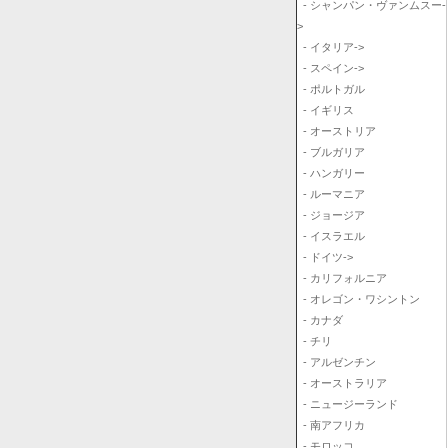
- シャンパン・ヴァンムスー-
>
- イタリア->
- スペイン->
- ポルトガル
- イギリス
- オーストリア
- ブルガリア
- ハンガリー
- ルーマニア
- ジョージア
- イスラエル
- ドイツ->
- カリフォルニア
- オレゴン・ワシントン
- カナダ
- チリ
- アルゼンチン
- オーストラリア
- ニュージーランド
- 南アフリカ
- モロッコ