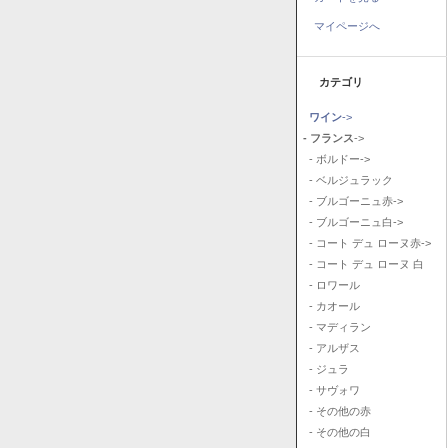
マイページへ
カテゴリ
ワイン
->
- フランス
->
- ボルドー->
- ベルジュラック
- ブルゴーニュ赤->
- ブルゴーニュ白->
- コート デュ ローヌ赤->
- コート デュ ローヌ 白
- ロワール
- カオール
- マディラン
- アルザス
- ジュラ
- サヴォワ
- その他の赤
- その他の白