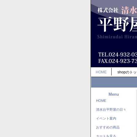
HOME
shopのト
Menu
HOME
清水台平野屋の日々
イベント案内
おすすめの商品
カートを見る