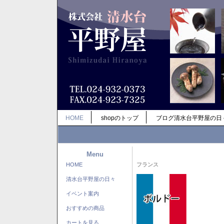
HOME
shopのトップ
ブログ清水台平野屋の日
Menu
HOME
フランス
清水台平野屋の日々
イベント案内
おすすめの商品
カートを見る