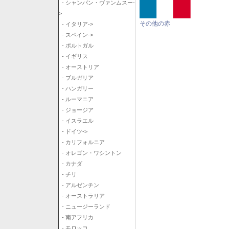
- シャンパン・ヴァンムスー-
>
その他の赤
- イタリア->
- スペイン->
- ポルトガル
- イギリス
- オーストリア
- ブルガリア
- ハンガリー
- ルーマニア
- ジョージア
- イスラエル
- ドイツ->
- カリフォルニア
- オレゴン・ワシントン
- カナダ
- チリ
- アルゼンチン
- オーストラリア
- ニュージーランド
- 南アフリカ
- モロッコ