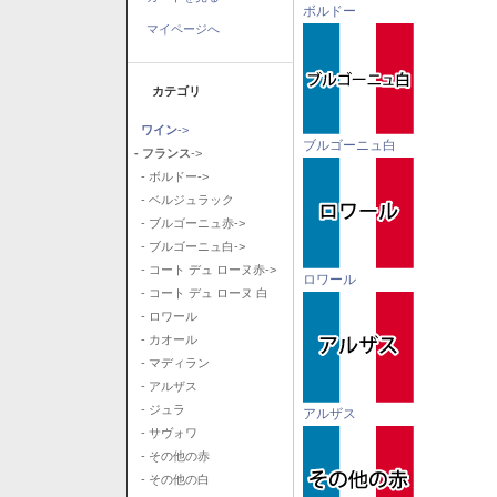
ボルドー
マイページへ
カテゴリ
ワイン
->
ブルゴーニュ白
- フランス
->
- ボルドー->
- ベルジュラック
- ブルゴーニュ赤->
- ブルゴーニュ白->
- コート デュ ローヌ赤->
ロワール
- コート デュ ローヌ 白
- ロワール
- カオール
- マディラン
- アルザス
- ジュラ
アルザス
- サヴォワ
- その他の赤
- その他の白