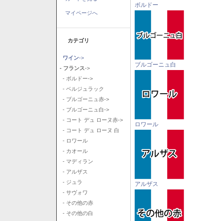
ボルドー
マイページへ
カテゴリ
ワイン
->
ブルゴーニュ白
- フランス
->
- ボルドー->
- ベルジュラック
- ブルゴーニュ赤->
- ブルゴーニュ白->
- コート デュ ローヌ赤->
ロワール
- コート デュ ローヌ 白
- ロワール
- カオール
- マディラン
- アルザス
- ジュラ
アルザス
- サヴォワ
- その他の赤
- その他の白