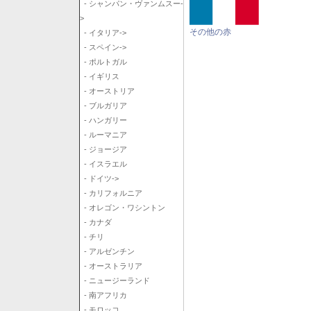
- シャンパン・ヴァンムスー-
>
その他の赤
- イタリア->
- スペイン->
- ポルトガル
- イギリス
- オーストリア
- ブルガリア
- ハンガリー
- ルーマニア
- ジョージア
- イスラエル
- ドイツ->
- カリフォルニア
- オレゴン・ワシントン
- カナダ
- チリ
- アルゼンチン
- オーストラリア
- ニュージーランド
- 南アフリカ
- モロッコ