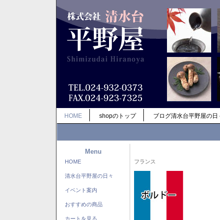
HOME
shopのトップ
ブログ清水台平野屋の日
Menu
HOME
フランス
清水台平野屋の日々
イベント案内
おすすめの商品
カートを見る