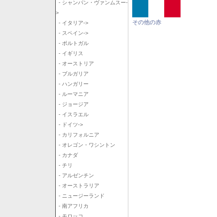
- シャンパン・ヴァンムスー-
>
その他の赤
- イタリア->
- スペイン->
- ポルトガル
- イギリス
- オーストリア
- ブルガリア
- ハンガリー
- ルーマニア
- ジョージア
- イスラエル
- ドイツ->
- カリフォルニア
- オレゴン・ワシントン
- カナダ
- チリ
- アルゼンチン
- オーストラリア
- ニュージーランド
- 南アフリカ
- モロッコ