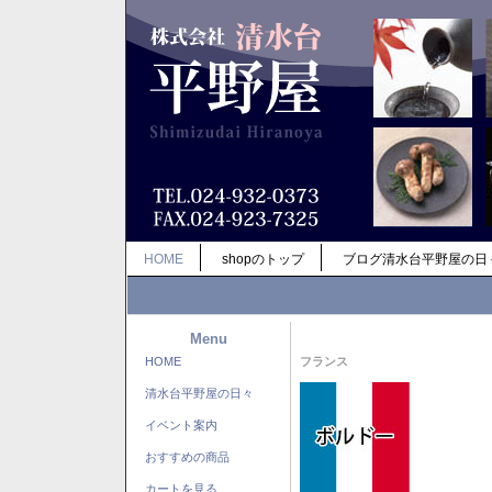
HOME
shopのトップ
ブログ清水台平野屋の日
Menu
HOME
フランス
清水台平野屋の日々
イベント案内
おすすめの商品
カートを見る