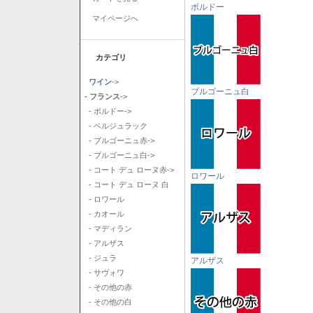
ボルドー
マイページへ
カテゴリ
ワイン
->
ブルゴーニュ白
- フランス
->
- ボルドー->
- ベルジュラック
- ブルゴーニュ赤->
- ブルゴーニュ白->
- コート デュ ローヌ赤->
ロワール
- コート デュ ローヌ 白
- ロワール
- カオール
- マディラン
- アルザス
- ジュラ
アルザス
- サヴォワ
- その他の赤
- その他の白