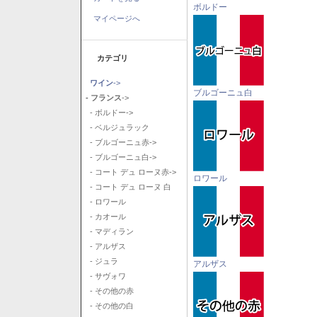
ボルドー
マイページへ
カテゴリ
ワイン
->
ブルゴーニュ白
- フランス
->
- ボルドー->
- ベルジュラック
- ブルゴーニュ赤->
- ブルゴーニュ白->
- コート デュ ローヌ赤->
ロワール
- コート デュ ローヌ 白
- ロワール
- カオール
- マディラン
- アルザス
- ジュラ
アルザス
- サヴォワ
- その他の赤
- その他の白