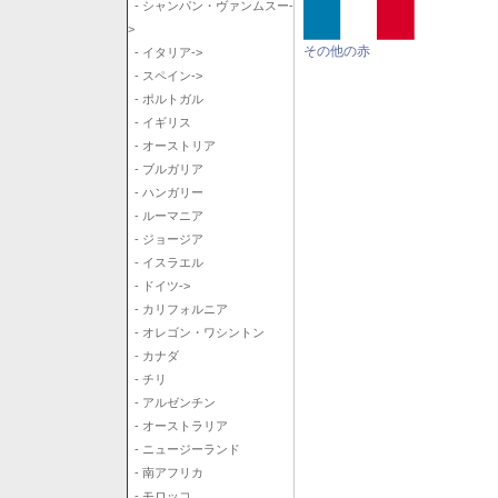
- シャンパン・ヴァンムスー-
>
その他の赤
- イタリア->
- スペイン->
- ポルトガル
- イギリス
- オーストリア
- ブルガリア
- ハンガリー
- ルーマニア
- ジョージア
- イスラエル
- ドイツ->
- カリフォルニア
- オレゴン・ワシントン
- カナダ
- チリ
- アルゼンチン
- オーストラリア
- ニュージーランド
- 南アフリカ
- モロッコ