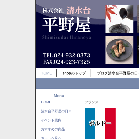
HOME
shopのトップ
ブログ清水台平野屋の日
Menu
HOME
フランス
清水台平野屋の日々
イベント案内
おすすめの商品
カートを見る