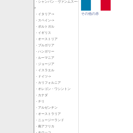
- シャンパン・ヴァンムスー-
>
その他の赤
- イタリア->
- スペイン->
- ポルトガル
- イギリス
- オーストリア
- ブルガリア
- ハンガリー
- ルーマニア
- ジョージア
- イスラエル
- ドイツ->
- カリフォルニア
- オレゴン・ワシントン
- カナダ
- チリ
- アルゼンチン
- オーストラリア
- ニュージーランド
- 南アフリカ
- モロッコ