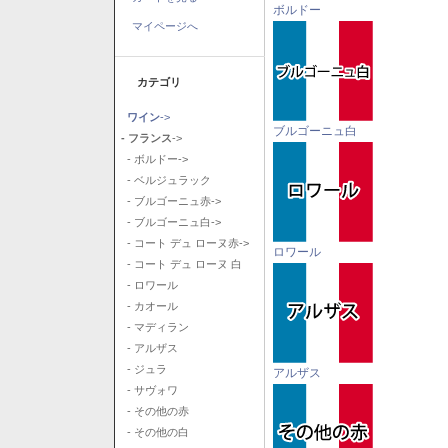
ボルドー
マイページへ
カテゴリ
ワイン
->
ブルゴーニュ白
- フランス
->
- ボルドー->
- ベルジュラック
- ブルゴーニュ赤->
- ブルゴーニュ白->
- コート デュ ローヌ赤->
ロワール
- コート デュ ローヌ 白
- ロワール
- カオール
- マディラン
- アルザス
- ジュラ
アルザス
- サヴォワ
- その他の赤
- その他の白