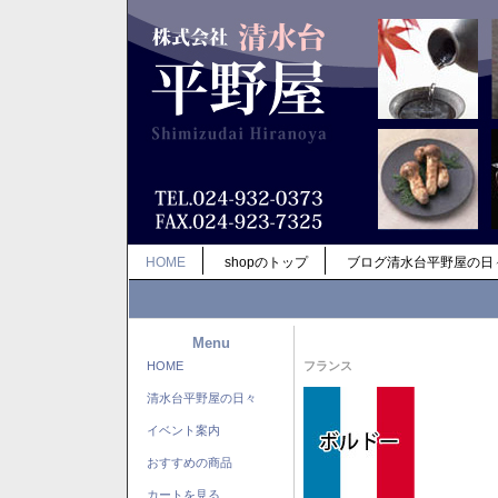
HOME
shopのトップ
ブログ清水台平野屋の日
Menu
HOME
フランス
清水台平野屋の日々
イベント案内
おすすめの商品
カートを見る