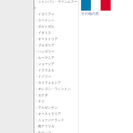
- シャンパン・ヴァンムスー-
>
その他の赤
- イタリア->
- スペイン->
- ポルトガル
- イギリス
- オーストリア
- ブルガリア
- ハンガリー
- ルーマニア
- ジョージア
- イスラエル
- ドイツ->
- カリフォルニア
- オレゴン・ワシントン
- カナダ
- チリ
- アルゼンチン
- オーストラリア
- ニュージーランド
- 南アフリカ
- モロッコ