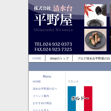
HOME
shopのトップ
ブログ清水台平野屋の日
Menu
HOME
フランス
清水台平野屋の日々
イベント案内
おすすめの商品
カートを見る