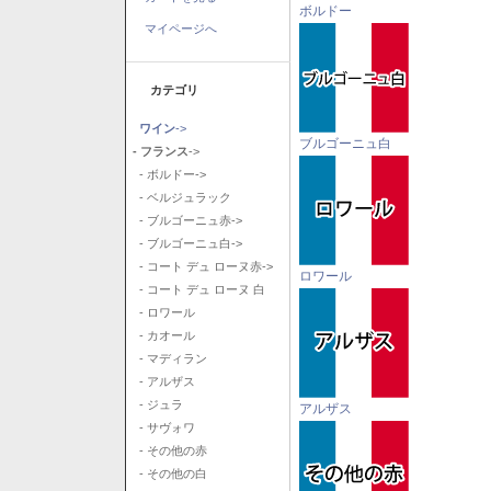
ボルドー
マイページへ
カテゴリ
ワイン
->
ブルゴーニュ白
- フランス
->
- ボルドー->
- ベルジュラック
- ブルゴーニュ赤->
- ブルゴーニュ白->
- コート デュ ローヌ赤->
ロワール
- コート デュ ローヌ 白
- ロワール
- カオール
- マディラン
- アルザス
- ジュラ
アルザス
- サヴォワ
- その他の赤
- その他の白