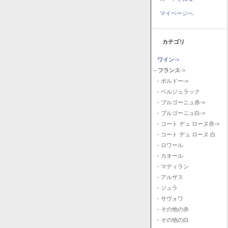
マイページへ
カテゴリ
ワイン
->
- フランス
->
- ボルドー->
- ベルジュラック
- ブルゴーニュ赤->
- ブルゴーニュ白->
- コート デュ ローヌ赤->
- コート デュ ローヌ 白
- ロワール
- カオール
- マディラン
- アルザス
- ジュラ
- サヴォワ
- その他の赤
- その他の白