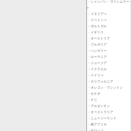
- シャンパン・ヴァンムスー-
>
- イタリア->
- スペイン->
- ポルトガル
- イギリス
- オーストリア
- ブルガリア
- ハンガリー
- ルーマニア
- ジョージア
- イスラエル
- ドイツ->
- カリフォルニア
- オレゴン・ワシントン
- カナダ
- チリ
- アルゼンチン
- オーストラリア
- ニュージーランド
- 南アフリカ
- モロッコ