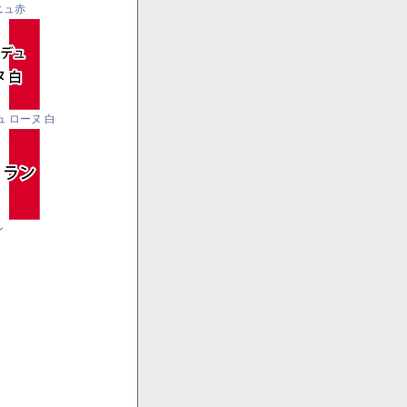
ニュ赤
ュ ローヌ 白
ン