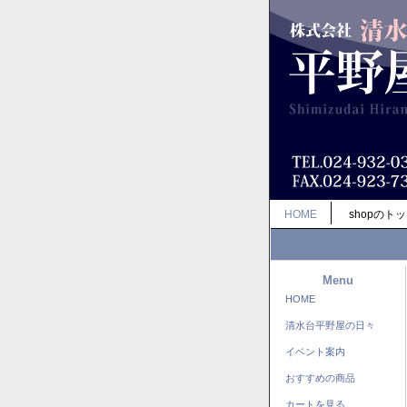
HOME
shopのト
Menu
HOME
清水台平野屋の日々
イベント案内
おすすめの商品
カートを見る