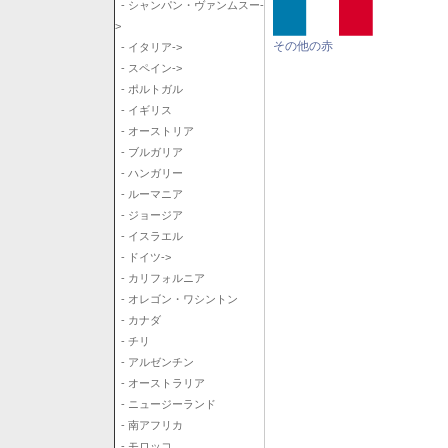
- シャンパン・ヴァンムスー-
>
その他の赤
- イタリア->
- スペイン->
- ポルトガル
- イギリス
- オーストリア
- ブルガリア
- ハンガリー
- ルーマニア
- ジョージア
- イスラエル
- ドイツ->
- カリフォルニア
- オレゴン・ワシントン
- カナダ
- チリ
- アルゼンチン
- オーストラリア
- ニュージーランド
- 南アフリカ
- モロッコ