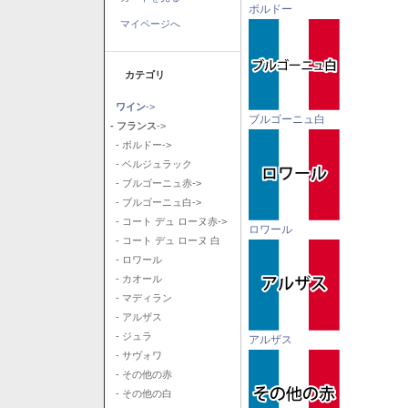
ボルドー
マイページへ
カテゴリ
ワイン
->
ブルゴーニュ白
- フランス
->
- ボルドー->
- ベルジュラック
- ブルゴーニュ赤->
- ブルゴーニュ白->
- コート デュ ローヌ赤->
ロワール
- コート デュ ローヌ 白
- ロワール
- カオール
- マディラン
- アルザス
- ジュラ
アルザス
- サヴォワ
- その他の赤
- その他の白