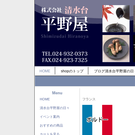
HOME
shopのトップ
ブログ清水台平野屋の日
Menu
HOME
フランス
清水台平野屋の日々
イベント案内
おすすめの商品
カートを見る