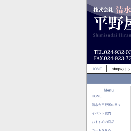
HOME
shopのト
Menu
HOME
清水台平野屋の日々
イベント案内
おすすめの商品
カートを見る