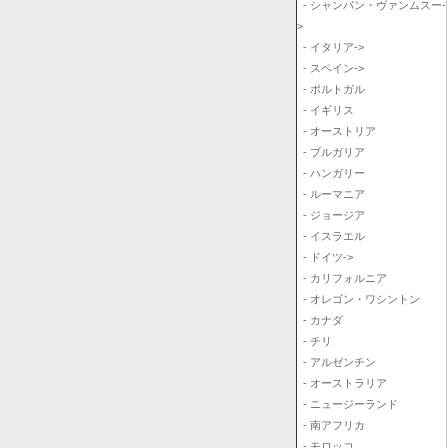
- シャンパン・ヴァンムスー-
>
- イタリア->
- スペイン->
- ポルトガル
- イギリス
- オーストリア
- ブルガリア
- ハンガリー
- ルーマニア
- ジョージア
- イスラエル
- ドイツ->
- カリフォルニア
- オレゴン・ワシントン
- カナダ
- チリ
- アルゼンチン
- オーストラリア
- ニュージーランド
- 南アフリカ
- モロッコ