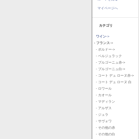
マイページへ
カテゴリ
ワイン
->
- フランス
->
- ボルドー->
- ベルジュラック
- ブルゴーニュ赤->
- ブルゴーニュ白->
- コート デュ ローヌ赤->
- コート デュ ローヌ 白
- ロワール
- カオール
- マディラン
- アルザス
- ジュラ
- サヴォワ
- その他の赤
- その他の白