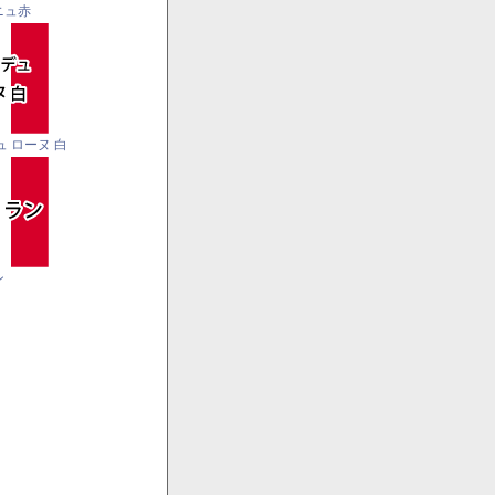
ニュ赤
ュ ローヌ 白
ン