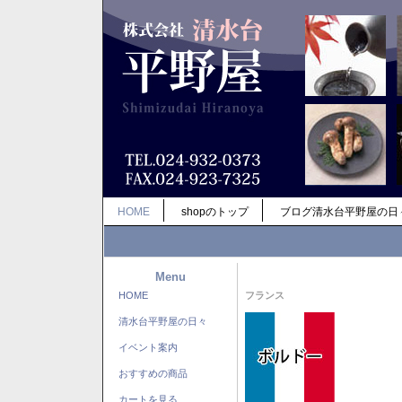
HOME
shopのトップ
ブログ清水台平野屋の日
Menu
HOME
フランス
清水台平野屋の日々
イベント案内
おすすめの商品
カートを見る