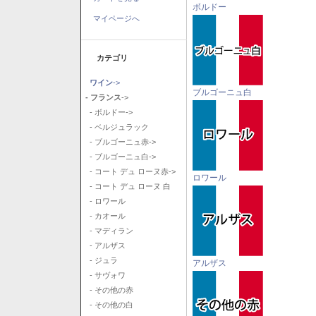
ボルドー
マイページへ
カテゴリ
ワイン
->
ブルゴーニュ白
- フランス
->
- ボルドー->
- ベルジュラック
- ブルゴーニュ赤->
- ブルゴーニュ白->
- コート デュ ローヌ赤->
ロワール
- コート デュ ローヌ 白
- ロワール
- カオール
- マディラン
- アルザス
- ジュラ
アルザス
- サヴォワ
- その他の赤
- その他の白