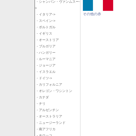
- シャンパン・ヴァンムスー-
>
その他の赤
- イタリア->
- スペイン->
- ポルトガル
- イギリス
- オーストリア
- ブルガリア
- ハンガリー
- ルーマニア
- ジョージア
- イスラエル
- ドイツ->
- カリフォルニア
- オレゴン・ワシントン
- カナダ
- チリ
- アルゼンチン
- オーストラリア
- ニュージーランド
- 南アフリカ
- モロッコ