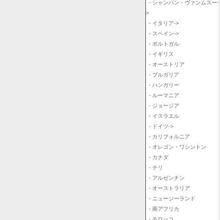
- シャンパン・ヴァンムスー-
>
- イタリア->
- スペイン->
- ポルトガル
- イギリス
- オーストリア
- ブルガリア
- ハンガリー
- ルーマニア
- ジョージア
- イスラエル
- ドイツ->
- カリフォルニア
- オレゴン・ワシントン
- カナダ
- チリ
- アルゼンチン
- オーストラリア
- ニュージーランド
- 南アフリカ
- モロッコ