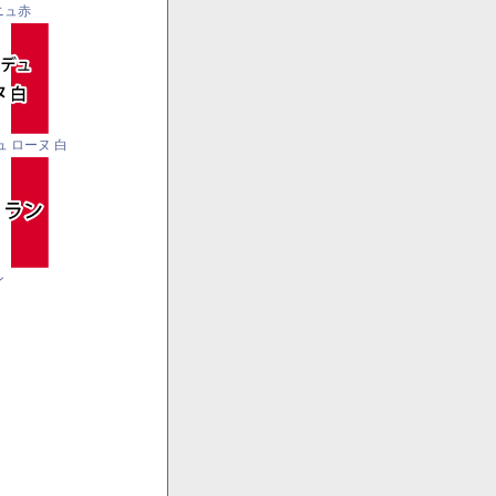
ニュ赤
ュ ローヌ 白
ン