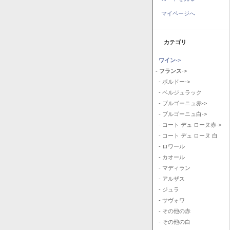
マイページへ
カテゴリ
ワイン
->
- フランス
->
- ボルドー->
- ベルジュラック
- ブルゴーニュ赤->
- ブルゴーニュ白->
- コート デュ ローヌ赤->
- コート デュ ローヌ 白
- ロワール
- カオール
- マディラン
- アルザス
- ジュラ
- サヴォワ
- その他の赤
- その他の白