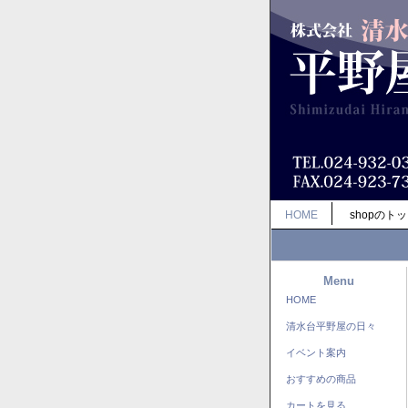
HOME
shopのト
Menu
HOME
清水台平野屋の日々
イベント案内
おすすめの商品
カートを見る