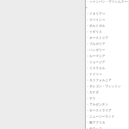
- シャンパン・ヴァンムスー-
>
- イタリア->
- スペイン->
- ポルトガル
- イギリス
- オーストリア
- ブルガリア
- ハンガリー
- ルーマニア
- ジョージア
- イスラエル
- ドイツ->
- カリフォルニア
- オレゴン・ワシントン
- カナダ
- チリ
- アルゼンチン
- オーストラリア
- ニュージーランド
- 南アフリカ
- モロッコ