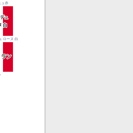
ニュ赤
ュ ローヌ 白
ン