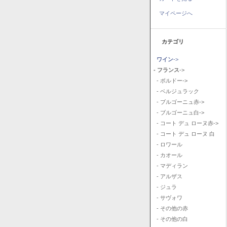
マイページへ
カテゴリ
ワイン
->
- フランス
->
- ボルドー->
- ベルジュラック
- ブルゴーニュ赤->
- ブルゴーニュ白->
- コート デュ ローヌ赤->
- コート デュ ローヌ 白
- ロワール
- カオール
- マディラン
- アルザス
- ジュラ
- サヴォワ
- その他の赤
- その他の白