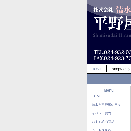
HOME
shopのト
Menu
HOME
清水台平野屋の日々
イベント案内
おすすめの商品
カートを見る