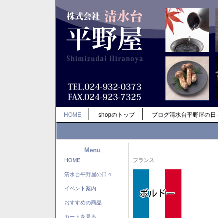
HOME
shopのトップ
ブログ清水台平野屋の日
Menu
HOME
フランス
清水台平野屋の日々
イベント案内
おすすめの商品
カートを見る