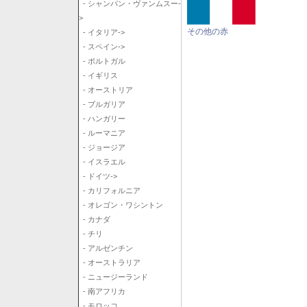
- シャンパン・ヴァンムスー-
>
その他の赤
- イタリア->
- スペイン->
- ポルトガル
- イギリス
- オーストリア
- ブルガリア
- ハンガリー
- ルーマニア
- ジョージア
- イスラエル
- ドイツ->
- カリフォルニア
- オレゴン・ワシントン
- カナダ
- チリ
- アルゼンチン
- オーストラリア
- ニュージーランド
- 南アフリカ
- モロッコ