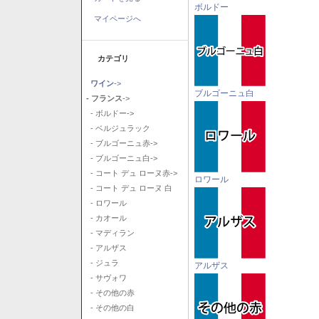
ボルドー
マイページへ
カテゴリ
ワイン
->
ブルゴーニュ白
- フランス
->
- ボルドー->
- ベルジュラック
- ブルゴーニュ赤->
- ブルゴーニュ白->
- コート デュ ローヌ赤->
ロワール
- コート デュ ローヌ 白
- ロワール
- カオール
- マディラン
- アルザス
- ジュラ
アルザス
- サヴォワ
- その他の赤
- その他の白