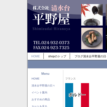
HOME
shopのトップ
ブログ清水台平野屋の日
Menu
HOME
フランス
清水台平野屋の日々
イベント案内
おすすめの商品
カートを見る