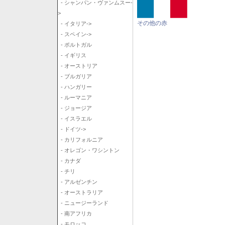
- シャンパン・ヴァンムスー-
>
その他の赤
- イタリア->
- スペイン->
- ポルトガル
- イギリス
- オーストリア
- ブルガリア
- ハンガリー
- ルーマニア
- ジョージア
- イスラエル
- ドイツ->
- カリフォルニア
- オレゴン・ワシントン
- カナダ
- チリ
- アルゼンチン
- オーストラリア
- ニュージーランド
- 南アフリカ
- モロッコ