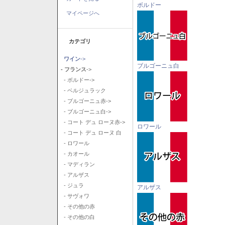
ボルドー
マイページへ
カテゴリ
ワイン
->
ブルゴーニュ白
- フランス
->
- ボルドー->
- ベルジュラック
- ブルゴーニュ赤->
- ブルゴーニュ白->
- コート デュ ローヌ赤->
ロワール
- コート デュ ローヌ 白
- ロワール
- カオール
- マディラン
- アルザス
- ジュラ
アルザス
- サヴォワ
- その他の赤
- その他の白