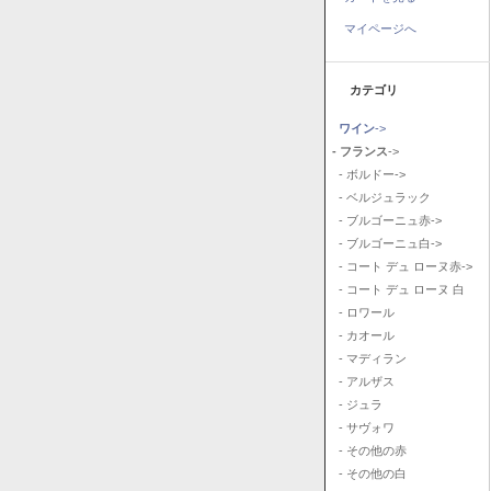
マイページへ
カテゴリ
ワイン
->
- フランス
->
- ボルドー->
- ベルジュラック
- ブルゴーニュ赤->
- ブルゴーニュ白->
- コート デュ ローヌ赤->
- コート デュ ローヌ 白
- ロワール
- カオール
- マディラン
- アルザス
- ジュラ
- サヴォワ
- その他の赤
- その他の白