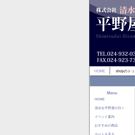
HOME
shopのト
Menu
HOME
清水台平野屋の日々
イベント案内
おすすめの商品
カートを見る