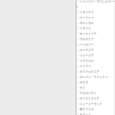
- シャンパン・ヴァンムスー-
>
- イタリア->
- スペイン->
- ポルトガル
- イギリス
- オーストリア
- ブルガリア
- ハンガリー
- ルーマニア
- ジョージア
- イスラエル
- ドイツ->
- カリフォルニア
- オレゴン・ワシントン
- カナダ
- チリ
- アルゼンチン
- オーストラリア
- ニュージーランド
- 南アフリカ
- モロッコ