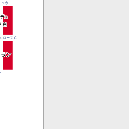
ニュ赤
ュ ローヌ 白
ン