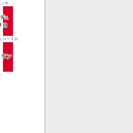
ニュ赤
ュ ローヌ 白
ン