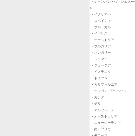
- シャンパン・ヴァンムスー-
>
- イタリア->
- スペイン->
- ポルトガル
- イギリス
- オーストリア
- ブルガリア
- ハンガリー
- ルーマニア
- ジョージア
- イスラエル
- ドイツ->
- カリフォルニア
- オレゴン・ワシントン
- カナダ
- チリ
- アルゼンチン
- オーストラリア
- ニュージーランド
- 南アフリカ
- モロッコ