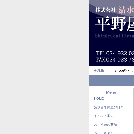
HOME
shopのト
Menu
HOME
清水台平野屋の日々
イベント案内
おすすめの商品
カートを見る