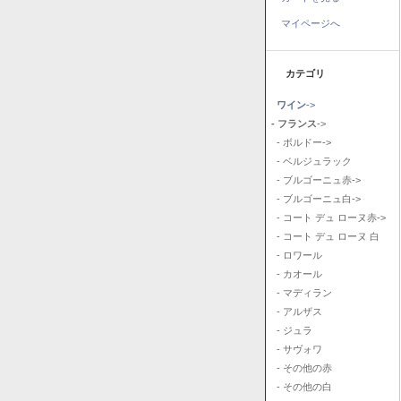
マイページへ
カテゴリ
ワイン
->
- フランス
->
- ボルドー->
- ベルジュラック
- ブルゴーニュ赤->
- ブルゴーニュ白->
- コート デュ ローヌ赤->
- コート デュ ローヌ 白
- ロワール
- カオール
- マディラン
- アルザス
- ジュラ
- サヴォワ
- その他の赤
- その他の白