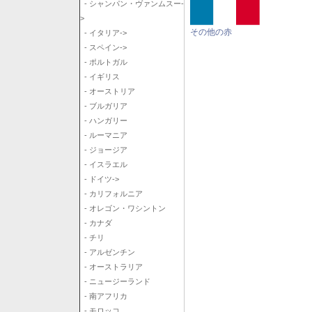
- シャンパン・ヴァンムスー-
>
その他の赤
- イタリア->
- スペイン->
- ポルトガル
- イギリス
- オーストリア
- ブルガリア
- ハンガリー
- ルーマニア
- ジョージア
- イスラエル
- ドイツ->
- カリフォルニア
- オレゴン・ワシントン
- カナダ
- チリ
- アルゼンチン
- オーストラリア
- ニュージーランド
- 南アフリカ
- モロッコ