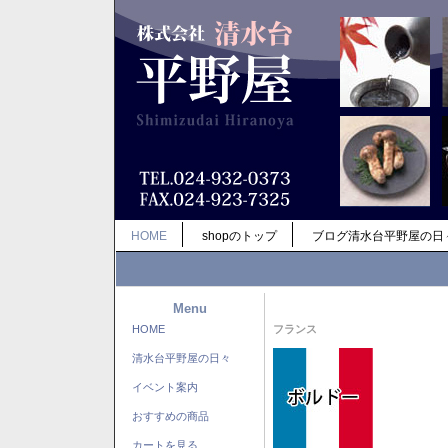
HOME
shopのトップ
ブログ清水台平野屋の日
Menu
HOME
フランス
清水台平野屋の日々
イベント案内
おすすめの商品
カートを見る