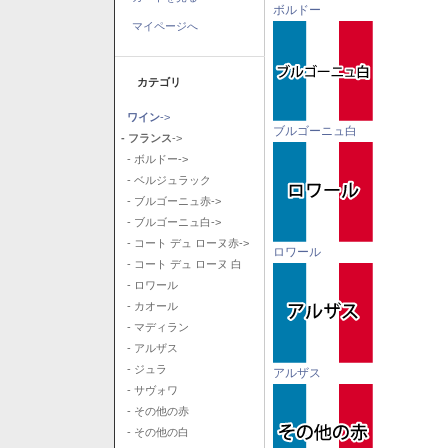
ボルドー
マイページへ
カテゴリ
ワイン
->
ブルゴーニュ白
- フランス
->
- ボルドー->
- ベルジュラック
- ブルゴーニュ赤->
- ブルゴーニュ白->
- コート デュ ローヌ赤->
ロワール
- コート デュ ローヌ 白
- ロワール
- カオール
- マディラン
- アルザス
- ジュラ
アルザス
- サヴォワ
- その他の赤
- その他の白