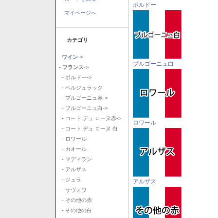
ボルドー
マイページへ
カテゴリ
ワイン
->
ブルゴーニュ白
- フランス
->
- ボルドー->
- ベルジュラック
- ブルゴーニュ赤->
- ブルゴーニュ白->
- コート デュ ローヌ赤->
ロワール
- コート デュ ローヌ 白
- ロワール
- カオール
- マディラン
- アルザス
- ジュラ
アルザス
- サヴォワ
- その他の赤
- その他の白