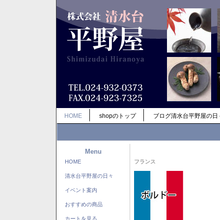
HOME
shopのトップ
ブログ清水台平野屋の日
Menu
HOME
フランス
清水台平野屋の日々
イベント案内
おすすめの商品
カートを見る