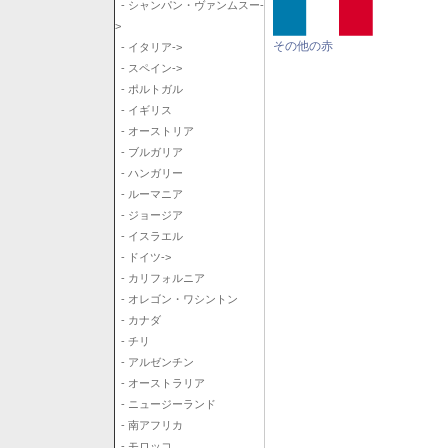
- シャンパン・ヴァンムスー-
>
その他の赤
- イタリア->
- スペイン->
- ポルトガル
- イギリス
- オーストリア
- ブルガリア
- ハンガリー
- ルーマニア
- ジョージア
- イスラエル
- ドイツ->
- カリフォルニア
- オレゴン・ワシントン
- カナダ
- チリ
- アルゼンチン
- オーストラリア
- ニュージーランド
- 南アフリカ
- モロッコ