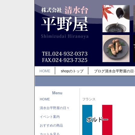
HOME
shopのトップ
ブログ清水台平野屋の日
Menu
HOME
フランス
清水台平野屋の日々
イベント案内
おすすめの商品
カートを見る