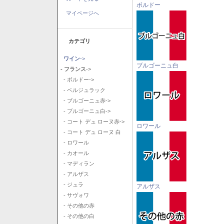
ボルドー
マイページへ
カテゴリ
ワイン
->
ブルゴーニュ白
- フランス
->
- ボルドー->
- ベルジュラック
- ブルゴーニュ赤->
- ブルゴーニュ白->
- コート デュ ローヌ赤->
ロワール
- コート デュ ローヌ 白
- ロワール
- カオール
- マディラン
- アルザス
- ジュラ
アルザス
- サヴォワ
- その他の赤
- その他の白