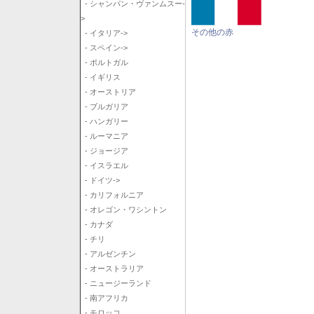
- シャンパン・ヴァンムスー-
>
その他の赤
- イタリア->
- スペイン->
- ポルトガル
- イギリス
- オーストリア
- ブルガリア
- ハンガリー
- ルーマニア
- ジョージア
- イスラエル
- ドイツ->
- カリフォルニア
- オレゴン・ワシントン
- カナダ
- チリ
- アルゼンチン
- オーストラリア
- ニュージーランド
- 南アフリカ
- モロッコ