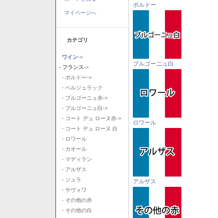
ボルドー
マイページへ
カテゴリ
ワイン
->
ブルゴーニュ白
- フランス
->
- ボルドー->
- ベルジュラック
- ブルゴーニュ赤->
- ブルゴーニュ白->
- コート デュ ローヌ赤->
ロワール
- コート デュ ローヌ 白
- ロワール
- カオール
- マディラン
- アルザス
- ジュラ
アルザス
- サヴォワ
- その他の赤
- その他の白