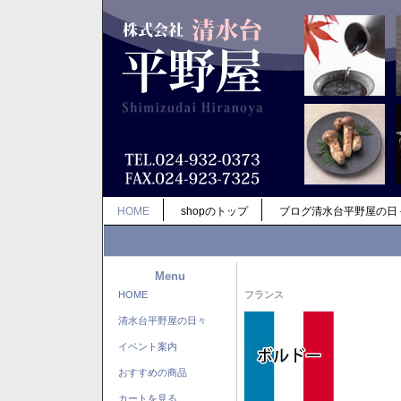
HOME
shopのトップ
ブログ清水台平野屋の日
Menu
HOME
フランス
清水台平野屋の日々
イベント案内
おすすめの商品
カートを見る