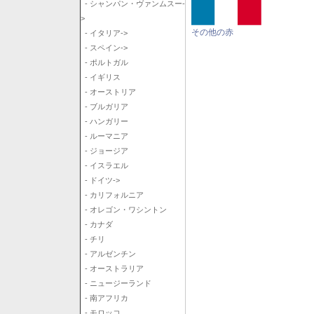
- シャンパン・ヴァンムスー-
>
その他の赤
- イタリア->
- スペイン->
- ポルトガル
- イギリス
- オーストリア
- ブルガリア
- ハンガリー
- ルーマニア
- ジョージア
- イスラエル
- ドイツ->
- カリフォルニア
- オレゴン・ワシントン
- カナダ
- チリ
- アルゼンチン
- オーストラリア
- ニュージーランド
- 南アフリカ
- モロッコ