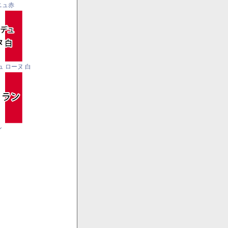
ニュ赤
ュ ローヌ 白
ン