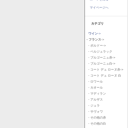
マイページへ
カテゴリ
ワイン
->
- フランス
->
- ボルドー->
- ベルジュラック
- ブルゴーニュ赤->
- ブルゴーニュ白->
- コート デュ ローヌ赤->
- コート デュ ローヌ 白
- ロワール
- カオール
- マディラン
- アルザス
- ジュラ
- サヴォワ
- その他の赤
- その他の白