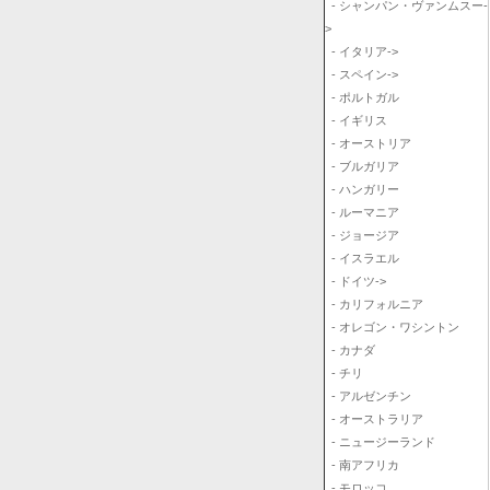
- シャンパン・ヴァンムスー-
>
- イタリア->
- スペイン->
- ポルトガル
- イギリス
- オーストリア
- ブルガリア
- ハンガリー
- ルーマニア
- ジョージア
- イスラエル
- ドイツ->
- カリフォルニア
- オレゴン・ワシントン
- カナダ
- チリ
- アルゼンチン
- オーストラリア
- ニュージーランド
- 南アフリカ
- モロッコ