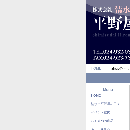
HOME
shopのト
Menu
HOME
清水台平野屋の日々
イベント案内
おすすめの商品
カートを見る