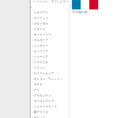
- シャンパン・ヴァンムスー-
>
その他の赤
- イタリア->
- スペイン->
- ポルトガル
- イギリス
- オーストリア
- ブルガリア
- ハンガリー
- ルーマニア
- ジョージア
- イスラエル
- ドイツ->
- カリフォルニア
- オレゴン・ワシントン
- カナダ
- チリ
- アルゼンチン
- オーストラリア
- ニュージーランド
- 南アフリカ
- モロッコ