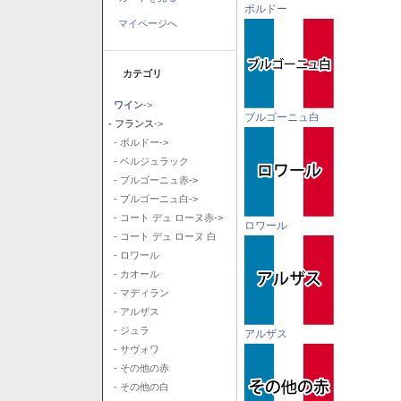
ボルドー
マイページへ
カテゴリ
ワイン
->
ブルゴーニュ白
- フランス
->
- ボルドー->
- ベルジュラック
- ブルゴーニュ赤->
- ブルゴーニュ白->
- コート デュ ローヌ赤->
ロワール
- コート デュ ローヌ 白
- ロワール
- カオール
- マディラン
- アルザス
- ジュラ
アルザス
- サヴォワ
- その他の赤
- その他の白