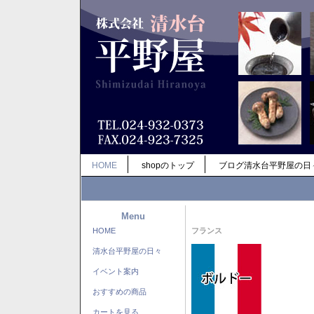
HOME
shopのトップ
ブログ清水台平野屋の日
Menu
HOME
フランス
清水台平野屋の日々
イベント案内
おすすめの商品
カートを見る