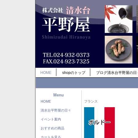
HOME
shopのトップ
ブログ清水台平野屋の日
Menu
HOME
フランス
清水台平野屋の日々
イベント案内
おすすめの商品
カートを見る