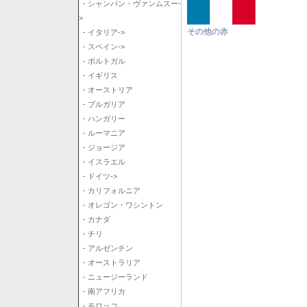
- シャンパン・ヴァンムスー-
>
その他の赤
- イタリア->
- スペイン->
- ポルトガル
- イギリス
- オーストリア
- ブルガリア
- ハンガリー
- ルーマニア
- ジョージア
- イスラエル
- ドイツ->
- カリフォルニア
- オレゴン・ワシントン
- カナダ
- チリ
- アルゼンチン
- オーストラリア
- ニュージーランド
- 南アフリカ
- モロッコ