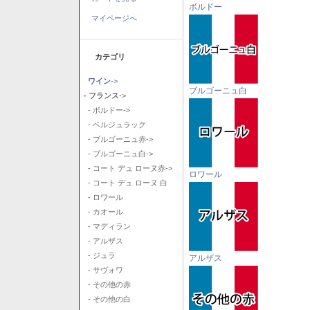
ボルドー
マイページへ
カテゴリ
ワイン
->
ブルゴーニュ白
- フランス
->
- ボルドー->
- ベルジュラック
- ブルゴーニュ赤->
- ブルゴーニュ白->
- コート デュ ローヌ赤->
ロワール
- コート デュ ローヌ 白
- ロワール
- カオール
- マディラン
- アルザス
- ジュラ
アルザス
- サヴォワ
- その他の赤
- その他の白