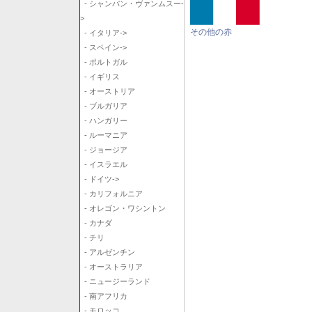
- シャンパン・ヴァンムスー-
>
その他の赤
- イタリア->
- スペイン->
- ポルトガル
- イギリス
- オーストリア
- ブルガリア
- ハンガリー
- ルーマニア
- ジョージア
- イスラエル
- ドイツ->
- カリフォルニア
- オレゴン・ワシントン
- カナダ
- チリ
- アルゼンチン
- オーストラリア
- ニュージーランド
- 南アフリカ
- モロッコ