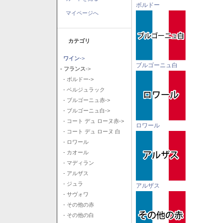
ボルドー
マイページへ
カテゴリ
ワイン
->
ブルゴーニュ白
- フランス
->
- ボルドー->
- ベルジュラック
- ブルゴーニュ赤->
- ブルゴーニュ白->
- コート デュ ローヌ赤->
ロワール
- コート デュ ローヌ 白
- ロワール
- カオール
- マディラン
- アルザス
- ジュラ
アルザス
- サヴォワ
- その他の赤
- その他の白