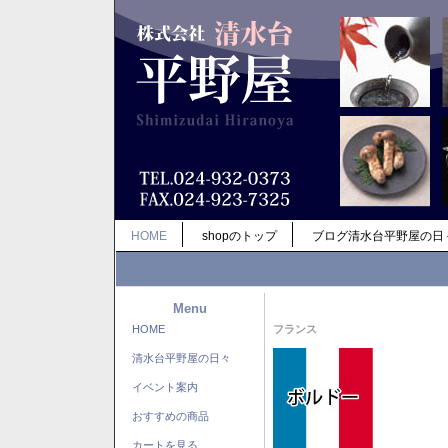
HOME
shopのトップ
ブログ清水台平野屋の日
Menu
HOME
フランス
清水台平野屋の日々
イベント案内
おすすめの商品
カートを見る