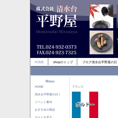
HOME
shopのトップ
ブログ清水台平野屋の日
Menu
HOME
フランス
清水台平野屋の日々
イベント案内
おすすめの商品
カートを見る