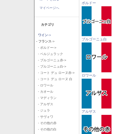
ボルドー
マイページへ
カテゴリ
ワイン
->
ブルゴーニュ白
- フランス
->
- ボルドー->
- ベルジュラック
- ブルゴーニュ赤->
- ブルゴーニュ白->
- コート デュ ローヌ赤->
ロワール
- コート デュ ローヌ 白
- ロワール
- カオール
- マディラン
- アルザス
- ジュラ
アルザス
- サヴォワ
- その他の赤
- その他の白