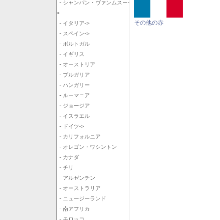
- シャンパン・ヴァンムスー-
>
その他の赤
- イタリア->
- スペイン->
- ポルトガル
- イギリス
- オーストリア
- ブルガリア
- ハンガリー
- ルーマニア
- ジョージア
- イスラエル
- ドイツ->
- カリフォルニア
- オレゴン・ワシントン
- カナダ
- チリ
- アルゼンチン
- オーストラリア
- ニュージーランド
- 南アフリカ
- モロッコ