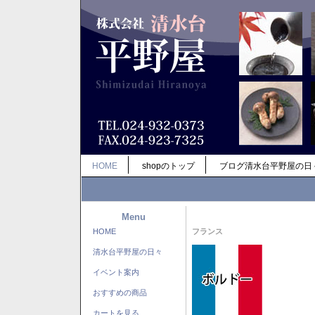
HOME
shopのトップ
ブログ清水台平野屋の日
Menu
HOME
フランス
清水台平野屋の日々
イベント案内
おすすめの商品
カートを見る