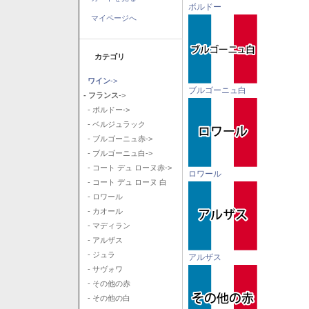
ボルドー
マイページへ
カテゴリ
ワイン
->
ブルゴーニュ白
- フランス
->
- ボルドー->
- ベルジュラック
- ブルゴーニュ赤->
- ブルゴーニュ白->
- コート デュ ローヌ赤->
ロワール
- コート デュ ローヌ 白
- ロワール
- カオール
- マディラン
- アルザス
- ジュラ
アルザス
- サヴォワ
- その他の赤
- その他の白