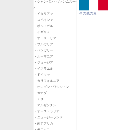
- シャンパン・ヴァンムスー-
>
その他の赤
- イタリア->
- スペイン->
- ポルトガル
- イギリス
- オーストリア
- ブルガリア
- ハンガリー
- ルーマニア
- ジョージア
- イスラエル
- ドイツ->
- カリフォルニア
- オレゴン・ワシントン
- カナダ
- チリ
- アルゼンチン
- オーストラリア
- ニュージーランド
- 南アフリカ
- モロッコ