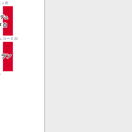
ニュ赤
ュ ローヌ 白
ン