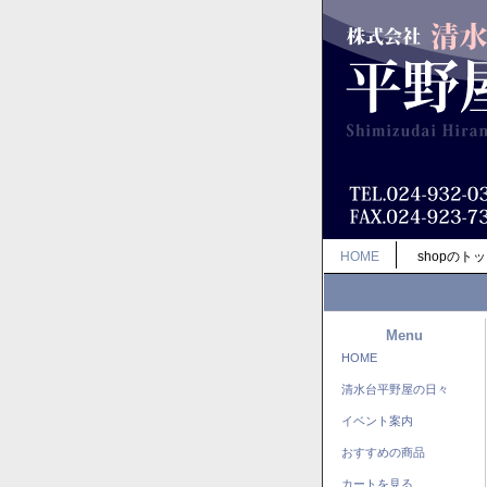
HOME
shopのト
Menu
HOME
清水台平野屋の日々
イベント案内
おすすめの商品
カートを見る