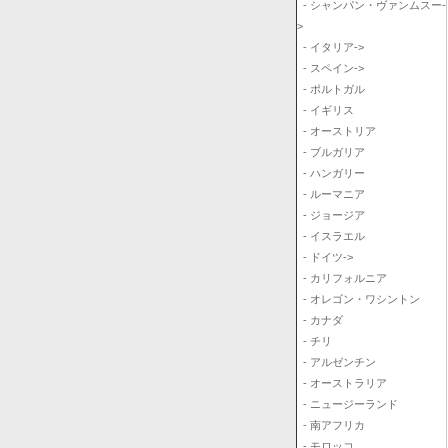
- シャンパン・ヴァンムスー-
>
- イタリア->
- スペイン->
- ポルトガル
- イギリス
- オーストリア
- ブルガリア
- ハンガリー
- ルーマニア
- ジョージア
- イスラエル
- ドイツ->
- カリフォルニア
- オレゴン・ワシントン
- カナダ
- チリ
- アルゼンチン
- オーストラリア
- ニュージーランド
- 南アフリカ
- モロッコ