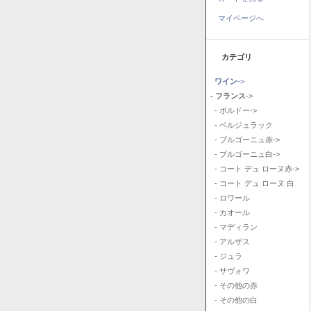
マイページへ
カテゴリ
ワイン
->
- フランス
->
- ボルドー->
- ベルジュラック
- ブルゴーニュ赤->
- ブルゴーニュ白->
- コート デュ ローヌ赤->
- コート デュ ローヌ 白
- ロワール
- カオール
- マディラン
- アルザス
- ジュラ
- サヴォワ
- その他の赤
- その他の白