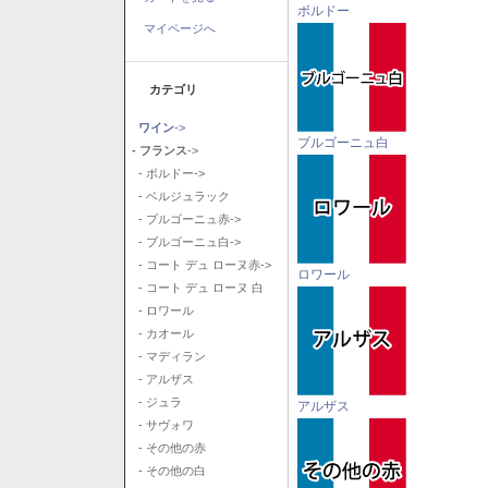
ボルドー
マイページへ
カテゴリ
ワイン
->
ブルゴーニュ白
- フランス
->
- ボルドー->
- ベルジュラック
- ブルゴーニュ赤->
- ブルゴーニュ白->
- コート デュ ローヌ赤->
ロワール
- コート デュ ローヌ 白
- ロワール
- カオール
- マディラン
- アルザス
- ジュラ
アルザス
- サヴォワ
- その他の赤
- その他の白