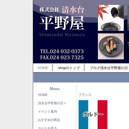
HOME
shopのトップ
ブログ清水台平野屋の日
Menu
HOME
フランス
清水台平野屋の日々
イベント案内
おすすめの商品
カートを見る