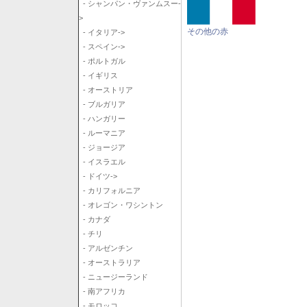
- シャンパン・ヴァンムスー-
>
その他の赤
- イタリア->
- スペイン->
- ポルトガル
- イギリス
- オーストリア
- ブルガリア
- ハンガリー
- ルーマニア
- ジョージア
- イスラエル
- ドイツ->
- カリフォルニア
- オレゴン・ワシントン
- カナダ
- チリ
- アルゼンチン
- オーストラリア
- ニュージーランド
- 南アフリカ
- モロッコ