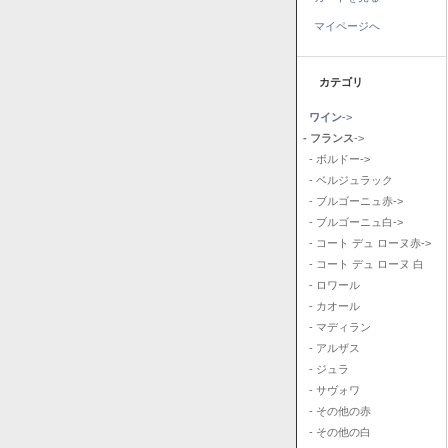
マイページへ
カテゴリ
ワイン
->
- フランス
->
- ボルドー->
- ベルジュラック
- ブルゴーニュ赤->
- ブルゴーニュ白->
- コート デュ ローヌ赤->
- コート デュ ローヌ 白
- ロワール
- カオール
- マディラン
- アルザス
- ジュラ
- サヴォワ
- その他の赤
- その他の白