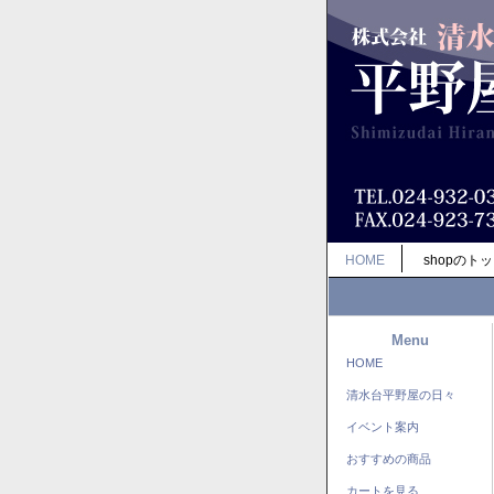
HOME
shopのト
Menu
HOME
清水台平野屋の日々
イベント案内
おすすめの商品
カートを見る