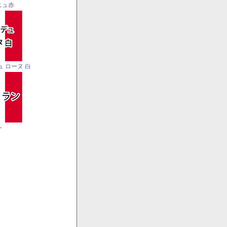
ニュ赤
ュ ローヌ 白
ン