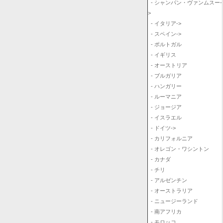
- シャンパン・ヴァンムスー-
>
- イタリア->
- スペイン->
- ポルトガル
- イギリス
- オーストリア
- ブルガリア
- ハンガリー
- ルーマニア
- ジョージア
- イスラエル
- ドイツ->
- カリフォルニア
- オレゴン・ワシントン
- カナダ
- チリ
- アルゼンチン
- オーストラリア
- ニュージーランド
- 南アフリカ
- モロッコ