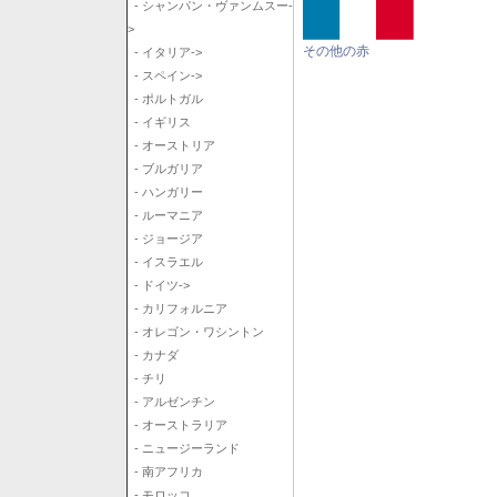
- シャンパン・ヴァンムスー-
>
その他の赤
- イタリア->
- スペイン->
- ポルトガル
- イギリス
- オーストリア
- ブルガリア
- ハンガリー
- ルーマニア
- ジョージア
- イスラエル
- ドイツ->
- カリフォルニア
- オレゴン・ワシントン
- カナダ
- チリ
- アルゼンチン
- オーストラリア
- ニュージーランド
- 南アフリカ
- モロッコ