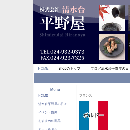
HOME
shopのトップ
ブログ清水台平野屋の日
Menu
HOME
フランス
清水台平野屋の日々
イベント案内
おすすめの商品
カートを見る