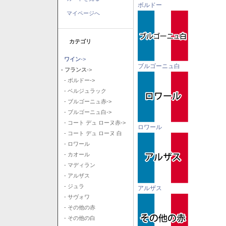
ボルドー
マイページへ
カテゴリ
ワイン
->
ブルゴーニュ白
- フランス
->
- ボルドー->
- ベルジュラック
- ブルゴーニュ赤->
- ブルゴーニュ白->
- コート デュ ローヌ赤->
ロワール
- コート デュ ローヌ 白
- ロワール
- カオール
- マディラン
- アルザス
- ジュラ
アルザス
- サヴォワ
- その他の赤
- その他の白